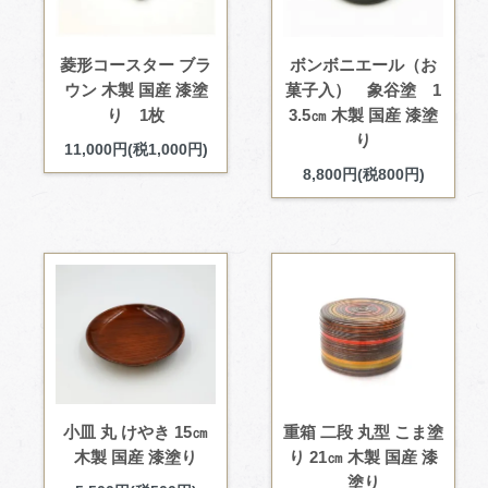
菱形コースター ブラ
ボンボニエール（お
ウン 木製 国産 漆塗
菓子入） 象谷塗 1
り 1枚
3.5㎝ 木製 国産 漆塗
り
11,000円(税1,000円)
8,800円(税800円)
小皿 丸 けやき 15㎝
重箱 二段 丸型 こま塗
木製 国産 漆塗り
り 21㎝ 木製 国産 漆
塗り