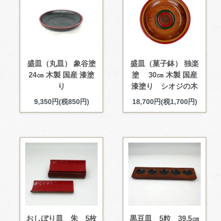
盛皿（丸皿） 象谷塗
盛皿（菓子鉢） 独楽
24㎝ 木製 国産 漆塗
塗 30㎝ 木製 国産
り
漆塗り シオジの木
9,350円(税850円)
18,700円(税1,700円)
おしぼり皿 朱 5枚
黒豆皿 5粒 39.5㎝