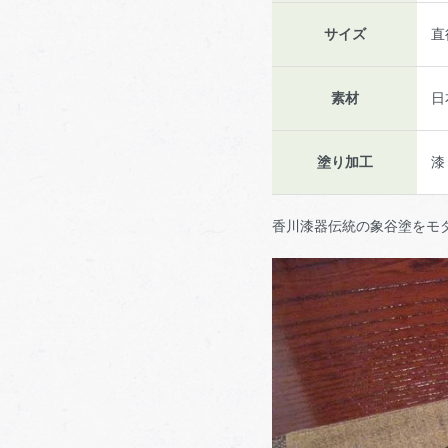
サイズ
直
素材
日
塗り加工
漆
香川漆器伝統の象谷塗をモダ