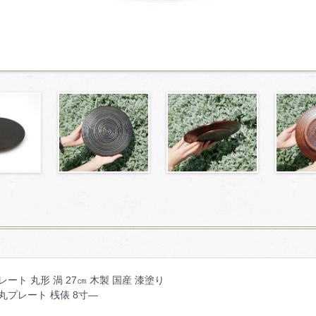
レート 丸形 渦 27㎝ 木製 国産 漆塗り
丸プレート 桟俵 8寸―