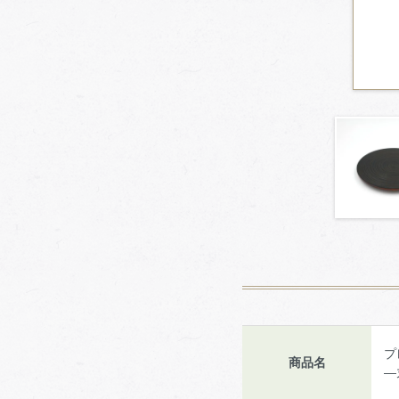
プ
商品名
―