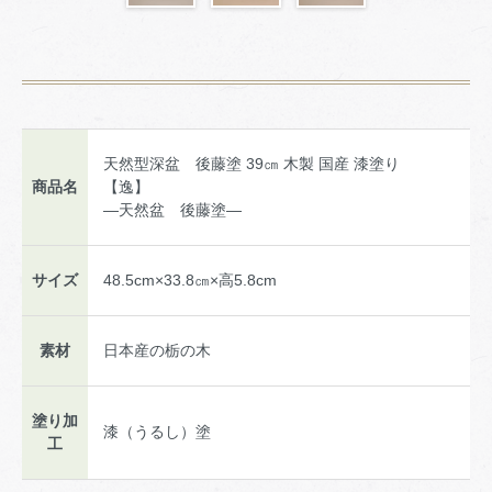
天然型深盆 後藤塗 39㎝ 木製 国産 漆塗り
商品名
【逸】
―天然盆 後藤塗―
サイズ
48.5cm×33.8㎝×高5.8cm
素材
日本産の栃の木
塗り加
漆（うるし）塗
工