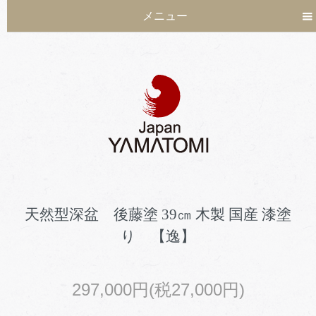
メニュー
天然型深盆 後藤塗 39㎝ 木製 国産 漆塗
り 【逸】
297,000円(税27,000円)