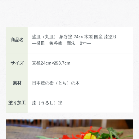
盛皿（丸皿） 象谷塗 24㎝ 木製 国産 漆塗り
商品名
―盛皿 象谷塗 面朱 8寸―
サイズ
直径24cm×高3.7cm
素材
日本産の栃（とち）の木
塗り加工
漆（うるし）塗