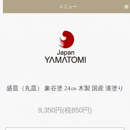
メニュー
盛皿（丸皿） 象谷塗 24㎝ 木製 国産 漆塗り
9,350円(税850円)