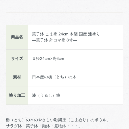
菓子鉢 こま塗 24cm 木製 国産 漆塗り
商品名
―菓子鉢 外コマ塗 8寸―
サイズ
直径24cm×高6cm
素材
日本産の栃（とち）の木
塗り加工
漆（うるし）塗
栃（とち）の木のやさしい独楽塗（こまぬり）のボウル。
サラダ鉢・菓子鉢・麺鉢・煮物鉢・・・。