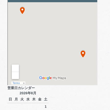
営業日カレンダー
2026年8月
日
月
火
水
木
金
土
1