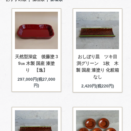
天然型深盆 後藤塗 3
おしぼり皿 ツキ目
9㎝ 木製 国産 漆塗
渕グリーン 1枚 木
り 【逸】
製 国産 漆塗り 化粧箱
なし
297,000円(税27,000
円)
2,420円(税220円)