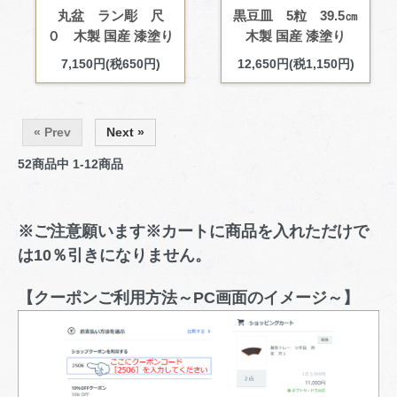
丸盆 ラン彫 尺
黒豆皿 5粒 39.5㎝
０ 木製 国産 漆塗り
木製 国産 漆塗り
7,150円(税650円)
12,650円(税1,150円)
« Prev
Next »
52
商品中
1-12
商品
※ご注意願います※カートに商品を入れただけで
は10％引きになりません。
【クーポンご利用方法～PC画面のイメージ～】