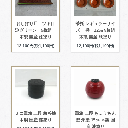
おしぼり皿 ツキ目
茶托 レギュラーサイ
渕グリーン 5枚組
ズ 欅 12㎝ 5枚組
木製 国産 漆塗り
木製 国産 漆塗り
12,100円(税1,100円)
12,100円(税1,100円)
ミニ重箱 二段 象谷塗
重箱 二段 ちょうちん
木製 国産 漆塗り
型 朱塗 15㎝ 木製 国
産 漆塗り