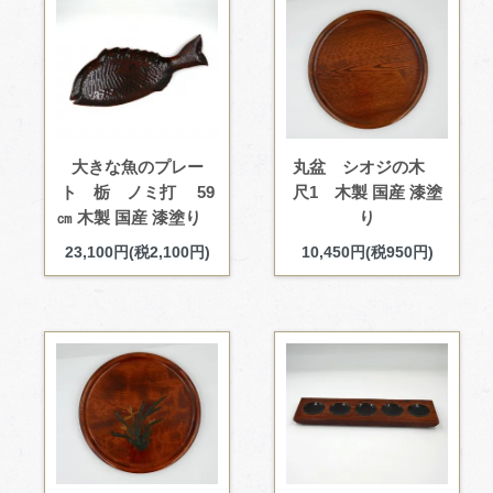
大きな魚のプレー
丸盆 シオジの木
ト 栃 ノミ打 59
尺1 木製 国産 漆塗
㎝ 木製 国産 漆塗り
り
23,100円(税2,100円)
10,450円(税950円)